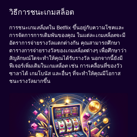
วิธีการชนะเกมสล็อต
การชนะเกม
สล็อต
ใน Betflix ขึ้นอยู่กับความโชคและ
การจัดการการเดิมพันของคุณ ในแต่ละ
เกมสล็อต
จะมี
อัตราการจ่ายรางวัลแตกต่างกัน คุณสามารถศึกษา
ตารางการจ่ายรางวัลของ
เกมสล็อต
ต่างๆ เพื่อศึกษาว่า
สัญลักษณ์ใดจะทำให้คุณได้รับรางวัล นอกจากนี้ยังมี
ฟีเจอร์เพิ่มเติมใน
เกมสล็อต
เช่น การเคลื่อนที่ของวัว
ซาลาได้ เกมโบนัส และอื่นๆ ที่จะทำให้คุณมีโอกาส
ชนะรางวัลมากขึ้น