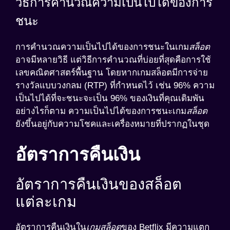
วิธีการคำนวณความเป็นไปได้ของการ
ชนะ
การคำนวณความเป็นไปได้ของการชนะในเกม
สล็อต
อาจมีหลายวิธี แต่วิธีการคำนวณที่บ่อยที่สุดคือการใช้
เลขคณิตศาสตร์พื้นฐาน โดยหากเกมสล็อตมีการจ่าย
รางวัลแบบวงกลม (RTP) ที่กำหนดไว้ เช่น 96% ความ
เป็นไปได้ที่จะชนะจะเป็น 96% ของเงินที่คุณเดิมพัน
อย่างไรก็ตาม ความเป็นไปได้ของการชนะเกม
สล็อต
ยังขึ้นอยู่กับความโชคและเครื่องหมายที่ปรากฏในชุด
อัตราการคืนเงิน
อัตราการคืนเงินของสล็อต
แต่ละเกม
อัตราการคืนเงินใน
เกมสล็อต
ของ Betflix มีความแตก