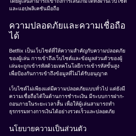
โดยผู้เล่นสามารถเข้าถึงการเล่นเกมได้ทั้งผ่านเว็บไซต์
และแอปพลิเคชันมือถือ
ความปลอดภัยและความเชื่อถือ
ได้
Betflix เป็นเว็บไซต์ที่ให้ความสำคัญกับความปลอดภัย
ของผู้เล่น การเข้าถึงเว็บไซต์และข้อมูลส่วนตัวของผู้
เล่นจะถูกเข้ารหัสด้วยเทคโนโลยีการเข้ารหัสขั้นสูง
เพื่อป้องกันการเข้าถึงข้อมูลที่ไม่ได้รับอนุญาต
เว็บไซต์ไม่เพียงแต่มีความปลอดภัยแบบทั่วไป แต่ยังมี
ความเชื่อถือได้ในด้านการชำระเงิน มีระบบการฝาก-
ถอนภายในระยะเวลาสั้น เพื่อให้ผู้เล่นสามารถทำ
ธุรกรรมทางการเงินได้อย่างรวดเร็วและปลอดภัย
นโยบายความเป็นส่วนตัว