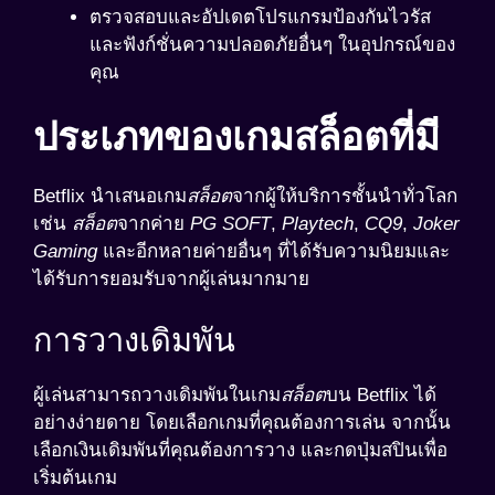
ตรวจสอบและอัปเดตโปรแกรมป้องกันไวรัส
และฟังก์ชั่นความปลอดภัยอื่นๆ ในอุปกรณ์ของ
คุณ
ประเภทของเกมสล็อตที่มี
Betflix นำเสนอเกม
สล็อต
จากผู้ให้บริการชั้นนำทั่วโลก
เช่น
สล็อต
จากค่าย
PG SOFT
,
Playtech
,
CQ9
,
Joker
Gaming
และอีกหลายค่ายอื่นๆ ที่ได้รับความนิยมและ
ได้รับการยอมรับจากผู้เล่นมากมาย
การวางเดิมพัน
ผู้เล่นสามารถวางเดิมพันในเกม
สล็อต
บน Betflix ได้
อย่างง่ายดาย โดยเลือกเกมที่คุณต้องการเล่น จากนั้น
เลือกเงินเดิมพันที่คุณต้องการวาง และกดปุ่มสปินเพื่อ
เริ่มต้นเกม