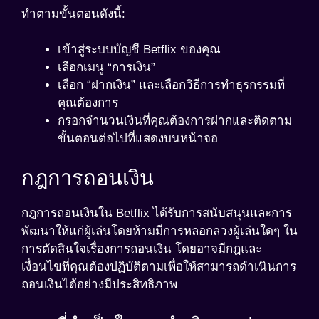
ทำตามขั้นตอนดังนี้:
เข้าสู่ระบบบัญชี Betflix ของคุณ
เลือกเมนู “การเงิน”
เลือก “ฝากเงิน” และเลือกวิธีการทำธุรกรรมที่
คุณต้องการ
กรอกจำนวนเงินที่คุณต้องการฝากและติดตาม
ขั้นตอนต่อไปที่แสดงบนหน้าจอ
กฎการถอนเงิน
กฎการถอนเงินใน Betflix ได้รับการสนับสนุนและการ
พัฒนาให้แก่ผู้เล่นโดยห้ามมีการหลอกลวงผู้เล่นใดๆ ใน
การตัดสินใจเรื่องการถอนเงิน โดยอาจมีกฎและ
เงื่อนไขที่คุณต้องปฏิบัติตามเพื่อให้สามารถดำเนินการ
ถอนเงินได้อย่างมีประสิทธิภาพ