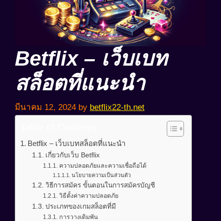
Betflix – เว็บเบท
สล็อตที่แนะนำ
มีนาคม 12, 2024
by
betflix22-th.net
Table of Contents
Betflix – เว็บเบทสล็อตที่แนะนำ
เกี่ยวกับเว็บ Betflix
ความปลอดภัยและความเชื่อถือได้
นโยบายความเป็นส่วนตัว
วิธีการสมัคร ขั้นตอนในการสมัครบัญชี
วิธีตั้งค่าความปลอดภัย
ประเภทของเกมสล็อตที่มี
การวางเดิมพัน