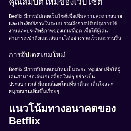
คุณสมบัติใหม่ของเว็บไซต์
Betflix มีการอัปเดตเว็บไซต์เพื่อเพิ่มความสะดวกสบาย
และประสิทธิภาพในระบบ รวมถึงการปรับปรุงการใช้
งานและประสิทธิภาพของเกมสล็อต เพื่อให้ผู้เล่น
สามารถเข้าถึงและเล่นเกมได้อย่างรวดเร็วและราบรื่น
การอัปเดตเกมใหม่
Betflix มีการอัปเดตเกมใหม่เป็นระยะ regular เพื่อให้ผู้
เล่นสามารถเล่นเกมสล็อตใหม่ๆ อย่างเป็น
ประสบการณ์ มีเกมสล็อตใหม่ที่น่าตื่นตาตื่นใจและ
สนุกสนานเพิ่มขึ้นเรื่อยๆ
แนวโน้มทางอนาคตของ
Betflix