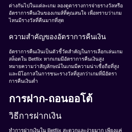
ต่างกันไปในแต่ละเกม ลองดูตารางการจ่ายรางวัลหรือ
อัตราการคืนเงินของเกมส์ที่คุณสนใจ เพื่อทราบว่าเกม
ไหนมีรางวัลที่คืนมากที่สุด
ความสำคัญของอัตราการคืนเงิน
อัตราการคืนเงินเป็นตัวชี้วัดสำคัญในการเลือกเล่นเกม
สล็อตใน Betflix หากเกมมีอัตราการคืนเงินสูง
หมายความว่าสัญลักษณ์ในเกมมีความน่าเชื่อถือที่สูง
และมีโอกาสในการชนะรางวัลที่สูงกว่าเกมที่มีอัตรา
การคืนเงินต่ำ
การฝาก-ถอนออโต้
วิธีการฝากเงิน
ทำการฝากเงินใน Betflix สะดวกและง่ายมาก เพียงแค่