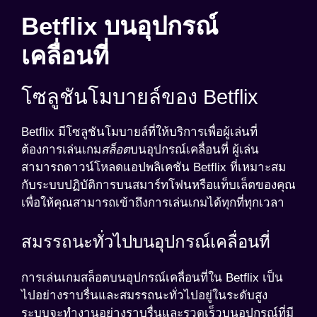
Betflix บนอุปกรณ์
เคลื่อนที่
โซลูชันโมบายล์ของ Betflix
Betflix มีโซลูชันโมบายล์ที่ให้บริการเพื่อผู้เล่นที่
ต้องการเล่นเกม
สล็อต
บนอุปกรณ์เคลื่อนที่ ผู้เล่น
สามารถดาวน์โหลดแอปพลิเคชัน Betflix ที่เหมาะสม
กับระบบปฏิบัติการบนสมาร์ทโฟนหรือแท็บเล็ตของคุณ
เพื่อให้คุณสามารถเข้าถึงการเล่นเกมได้ทุกที่ทุกเวลา
สมรรถนะทั่วไปบนอุปกรณ์เคลื่อนที่
การเล่นเกมสล็อตบนอุปกรณ์เคลื่อนที่ใน Betflix เป็น
ไปอย่างราบรื่นและสมรรถนะทั่วไปอยู่ในระดับสูง
ระบบจะทำงานอย่างราบรื่นและรวดเร็วบนอุปกรณ์ที่มี