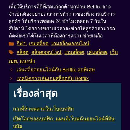
เพื่อให้บริการที่ดีที่สุดแก่ลูกค้าทุกท่าน Betflix อาจ
จำเป็นต้องขยายเวลาการทำการของทีมงานบริการ
ลูกค้า ให้บริการตลอด 24 ชั่วโมงตลอด 7 วันใน
สัปดาห์ โดยการขยายเวลาจะช่วยให้ลูกค้าสามารถ
ติดต่อเราได้ในเวลาที่ต้องการความช่วยเหลือ
Categories
กีฬา
,
เกมสล็อต
,
เกมสล็อตออนไลน์
Tags
สล็อต
,
สล็อตออนไลน์
,
เกมสล็อต
,
เล่นสล็อต
,
เว็บ
เบท
,
แนะนำ
เล่นสล็อตออนไลน์กับ Betflix สุดพิเศษ
เทคนิคการเล่นเกมสล็อตกับ Betflix
เรื่องล่าสุด
เกมที่ห้ามพลาดในเว็บเบทฟิก
เปิดโลกของเบทฟิก: แผนที่เว็บพนันออนไลน์ที่ทัน
สมัย