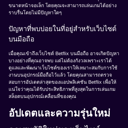
ขนาดหน้าจอเล็ก โดยคุณจะสามารถเล่นเกมได้อย่าง
ราบรื่นโดยไม่มีปัญหาใดๆ
ปัญหาที่พบบ่อยในที่อยู่สำหรับเว็บไซต์
บนมือถือ
เมื่อคุณเข้าถึงเว็บไซต์ Betflix บนมือถือ อาจเกิดปัญหา
บางอย่างที่คุณอาจพบ แต่ไม่ต้องกังวลเพราะเราได้
ดูแลและพัฒนาเว็บไซต์ของเราให้เหมาะสมกับการใช้
งานบนอุปกรณ์มือถือไว้แล้ว โดยคุณสามารถตรวจ
สอบการอัปเดตล่าสุดของแอปพลิเคชัน Betflix เพื่อให้
แน่ใจว่าคุณได้รับประสิทธิภาพที่สูงสุดในการเล่นเกม
สล็อตบนอุปกรณ์เคลื่อนที่ของคุณ
อัปเดตและความรุ่นใหม่