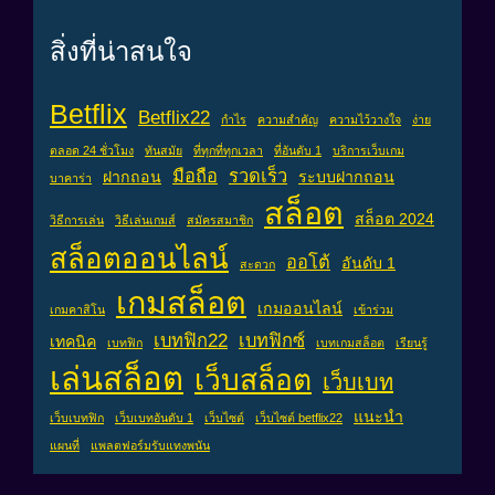
สิ่งที่น่าสนใจ
Betflix
Betflix22
กำไร
ความสำคัญ
ความไว้วางใจ
ง่าย
ตลอด 24 ชั่วโมง
ทันสมัย
ที่ทุกที่ทุกเวลา
ที่อันดับ 1
บริการเว็บเกม
มือถือ
รวดเร็ว
ฝากถอน
ระบบฝากถอน
บาคาร่า
สล็อต
สล็อต 2024
วิธีการเล่น
วิธีเล่นเกมส์
สมัครสมาชิก
สล็อตออนไลน์
ออโต้
อันดับ 1
สะดวก
เกมสล็อต
เกมออนไลน์
เกมคาสิโน
เข้าร่วม
เบทฟิก22
เบทฟิกซ์
เทคนิค
เบทฟิก
เบทเกมสล็อต
เรียนรู้
เล่นสล็อต
เว็บสล็อต
เว็บเบท
แนะนำ
เว็บเบทฟิก
เว็บเบทอันดับ 1
เว็บไซต์
เว็บไซต์ betflix22
แผนที่
แพลตฟอร์มรับแทงพนัน