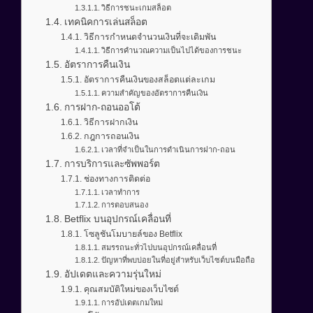
วิธีการชนะเกมสล็อต
เทคนิคการเล่นสล็อต
วิธีการกำหนดจำนวนเงินที่จะเดิมพัน
วิธีการคำนวณความเป็นไปได้ของการชนะ
อัตราการคืนเงิน
อัตราการคืนเงินของสล็อตแต่ละเกม
ความสำคัญของอัตราการคืนเงิน
การฝาก-ถอนออโต้
วิธีการฝากเงิน
กฎการถอนเงิน
เวลาที่จำเป็นในการดำเนินการฝาก-ถอน
การบริการและซัพพอร์ต
ช่องทางการติดต่อ
เวลาทำการ
การตอบสนอง
Betflix บนอุปกรณ์เคลื่อนที่
โซลูชันโมบายล์ของ Betflix
สมรรถนะทั่วไปบนอุปกรณ์เคลื่อนที่
ปัญหาที่พบบ่อยในที่อยู่สำหรับเว็บไซต์บนมือถือ
อัปเดตและความรุ่นใหม่
คุณสมบัติใหม่ของเว็บไซต์
การอัปเดตเกมใหม่