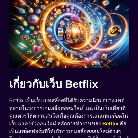
เกี่ยวกับเว็บ Betflix
Betflix เป็นเว็บเบท
สล็อต
ที่ได้รับความนิยมอย่างแพร่
หลายในวงการเกม
สล็อตออนไลน์
และเป็นเว็บเดียวที่
คุณควรให้ความสนใจเมื่อคุณต้องการเล่นเกม
สล็อต
ใน
เว็บ
บาคาร่าออนไลน์
หลักการทำงานของ
Betflix
คือ
เป็นแพล็ตฟอร์มที่ให้บริการเกม
สล็อตออนไลน์
ต่างๆ