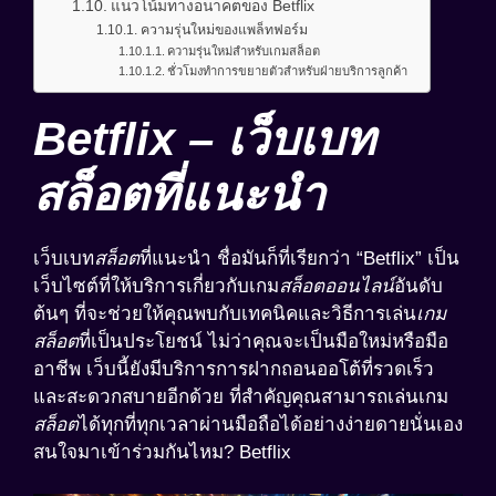
แนวโน้มทางอนาคตของ Betflix
ความรุ่นใหม่ของแพล็ทฟอร์ม
ความรุ่นใหม่สำหรับเกมสล็อต
ชั่วโมงทำการขยายตัวสำหรับฝ่ายบริการลูกค้า
Betflix – เว็บเบท
สล็อตที่แนะนำ
เว็บเบท
สล็อต
ที่แนะนำ ชื่อมันก็ที่เรียกว่า “Betflix” เป็น
เว็บไซต์ที่ให้บริการเกี่ยวกับเกม
สล็อตออนไลน์
อันดับ
ต้นๆ ที่จะช่วยให้คุณพบกับเทคนิคและวิธีการเล่น
เกม
สล็อต
ที่เป็นประโยชน์ ไม่ว่าคุณจะเป็นมือใหม่หรือมือ
อาชีพ เว็บนี้ยังมีบริการการฝากถอนออโต้ที่รวดเร็ว
และสะดวกสบายอีกด้วย ที่สำคัญคุณสามารถเล่นเกม
สล็อต
ได้ทุกที่ทุกเวลาผ่านมือถือได้อย่างง่ายดายนั่นเอง
สนใจมาเข้าร่วมกันไหม? Betflix