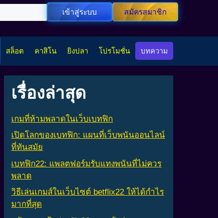
เข้าสู่ระบบ
สมัครสมาชิก
สล็อต
คาสิโน
ยิงปลา
โปรโมชั่น
บทความ
เรื่องล่าสุด
เกมที่ห้ามพลาดในเว็บเบทฟิก
เปิดโลกของเบทฟิก: แผนที่เว็บพนันออนไลน์
ที่ทันสมัย
เบทฟิก22: แพลตฟอร์มรับแทงพนันที่ไม่ควร
พลาด
วิธีเล่นเกมส์ในเว็บไซต์ betflix22 ให้ได้กำไร
มากที่สุด