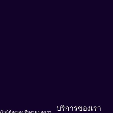
บริการของเรา
ออนไลน์ต้องลอง ทีมงานของเรา