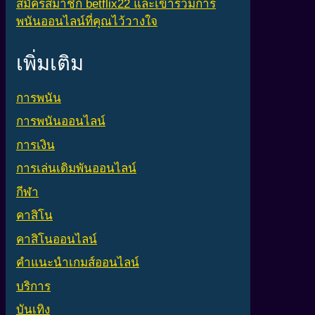
สมัครสมาชิก betflix22 และเข้าร่วมการ
พนันออนไลน์ที่คุณไว้วางใจ
เพิ่มเติม
การพนัน
การพนันออนไลน์
การเงิน
การเล่นเดิมพันออนไลน์
กีฬา
คาสิโน
คาสิโนออนไลน์
คำแนะนำเกมส์ออนไลน์
บริการ
บันเทิง