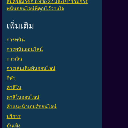
สมัครสมาชิก betflix22 และเข้าร่วมการ
พนันออนไลน์ที่คุณไว้วางใจ
เพิ่มเติม
การพนัน
การพนันออนไลน์
การเงิน
การเล่นเดิมพันออนไลน์
กีฬา
คาสิโน
คาสิโนออนไลน์
คำแนะนำเกมส์ออนไลน์
บริการ
บันเทิง