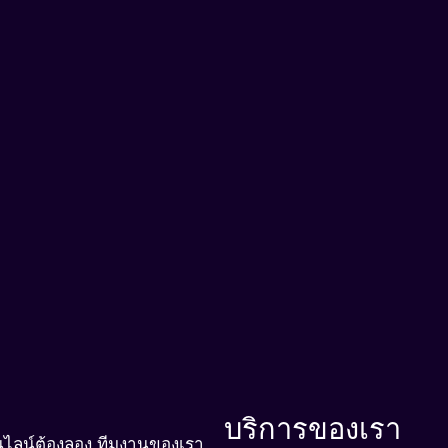
บริการของเรา
ออนไลน์ต้องลอง ทีมงานของเรา