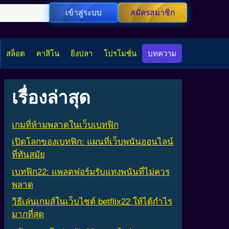
เข้าสู่ระบบ
สมัครสมาชิก
สล็อต
คาสิโน
ยิงปลา
โปรโมชั่น
บทความ
เรื่องล่าสุด
เกมที่ห้ามพลาดในเว็บเบทฟิก
เปิดโลกของเบทฟิก: แผนที่เว็บพนันออนไลน์
ที่ทันสมัย
เบทฟิก22: แพลตฟอร์มรับแทงพนันที่ไม่ควร
พลาด
วิธีเล่นเกมส์ในเว็บไซต์ betflix22 ให้ได้กำไร
มากที่สุด